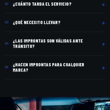
¿CUÁNTO TARDA EL SERVICIO?
02
Entre 30 y 90 minutos según el nivel de
¿QUÉ NECESITO LLEVAR?
03
complejidad del vehículo.
El vehículo y los documentos del
¿LAS IMPRONTAS SON VÁLIDAS ANTE
propietario. El inspector indica si necesita
04
TRÁNSITO?
algo adicional según el trámite.
Sí. El servicio está diseñado
¿HACEN IMPRONTAS PARA CUALQUIER
específicamente para trámites de traspaso
05
MARCA?
ante las autoridades de tránsito en
Colombia.
Sí. Atendemos todas las marcas incluyendo
BMW, Mercedes, Audi, Land Rover, Volvo,
Toyota, Mazda, Nissan, Renault y más.