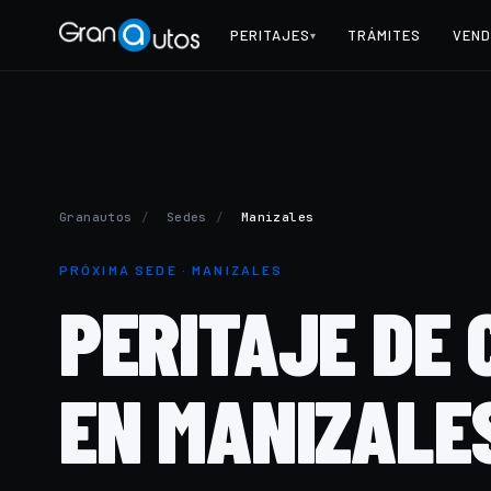
PERITAJES
TRÁMITES
VEND
▾
Granautos
/
Sedes
/
Manizales
PRÓXIMA SEDE · MANIZALES
PERITAJE DE
EN
MANIZALE