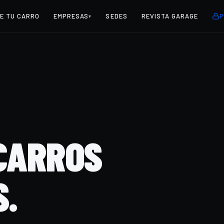
E TU CARRO
EMPRESAS
SEDES
REVISTA GARAGE
P
▾
 CARROS
S.