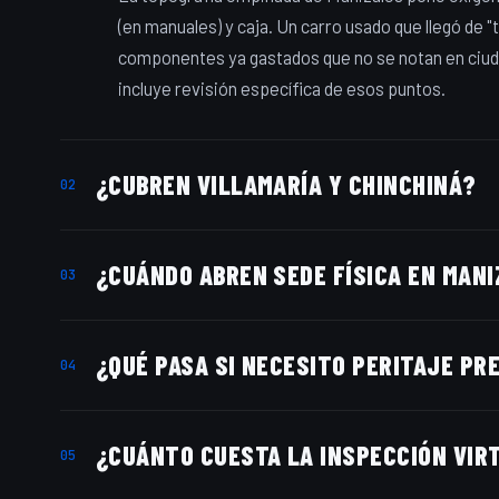
(en manuales) y caja. Un carro usado que llegó de "
componentes ya gastados que no se notan en ciudad
incluye revisión específica de esos puntos.
¿CUBREN VILLAMARÍA Y CHINCHINÁ?
02
Sí. Todo el área metropolitana de Manizales entra 
¿CUÁNDO ABREN SEDE FÍSICA EN MAN
municipios más alejados de Caldas consulta por 
03
En proceso de selección de aliado local. Si tienes 
¿QUÉ PASA SI NECESITO PERITAJE PR
quieres ser sede aliada Granautos, consulta nues
04
Mientras abrimos sede en Manizales, podemos coo
¿CUÁNTO CUESTA LA INSPECCIÓN VIR
nuestra sede aliada de Armenia o en la sede princi
05
escríbenos por WhatsApp.