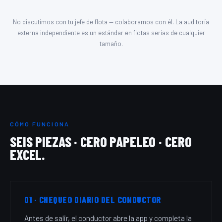
No discutimos con tu jefe de flota — colaboramos con él. La auditoría
externa independiente es un estándar en flotas serias de cualquier
tamaño.
CÓMO FUNCIONA
SEIS PIEZAS · CERO PAPELEO · CERO
EXCEL.
01 · CHEQUEO DIARIO DEL CONDUCTOR
Antes de salir, el conductor abre la app y completa la