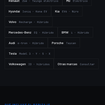
Renault
MG
Zoe · Twingo eléctrico
Eléctrico
Hyundai
Kia
Ioniq · Kona EV
EV6 · Niro
Volvo
Recharge · Híbrido
Mercedes-Benz
BMW
EQ · Híbrido
i · Híbrido
Audi
Porsche
e-tron · Híbrido
Taycan
Tesla
Model 3 · Y · S · X
Volkswagen
Otras marcas
ID · híbridos
Consultar
QUÉ INCLUYE EL PERITAJE