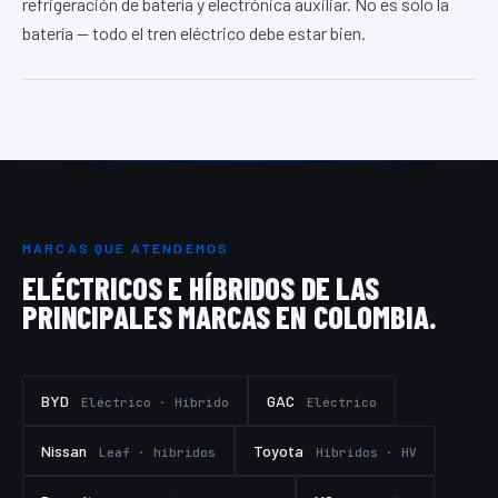
refrigeración de batería y electrónica auxiliar. No es solo la
batería — todo el tren eléctrico debe estar bien.
MARCAS QUE ATENDEMOS
ELÉCTRICOS E HÍBRIDOS DE LAS
PRINCIPALES MARCAS EN COLOMBIA.
BYD
GAC
Eléctrico · Híbrido
Eléctrico
Nissan
Toyota
Leaf · híbridos
Híbridos · HV