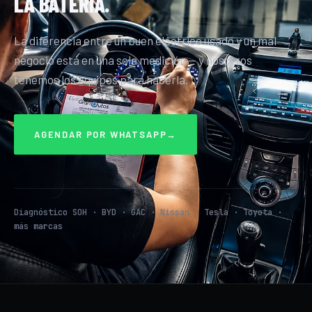
LA BATERÍA.
La diferencia entre un buen eléctrico usado y un mal
negocio está en una sola medición — y nosotros
tenemos los equipos para hacerla.
AGENDAR POR WHATSAPP
→
Diagnóstico SOH · BYD · GAC · Nissan · Tesla · Toyota ·
más marcas