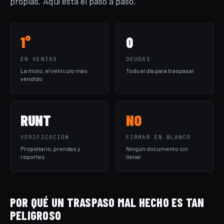
propias. Aquí está el paso a paso.
1°
0
EN VENTAS
DEUDAS
La moto, el vehículo más
Todo al día para traspasar
vendido
RUNT
NO
VERIFICACIÓN
FIRMAR EN BLANCO
Propietario, prendas y
Ningún documento sin
reportes
llenar
POR QUÉ UN TRASPASO MAL HECHO ES TAN
PELIGROSO