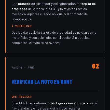
Las
cédulas
del vendedor y del comprador, la
tarjeta de
propiedad
de la moto, el SOAT y la revisión técnico-
mecánica vigentes cuando aplique, y el contrato de
compraventa.
A VERIFICAR
Que los datos de la tarjeta de propiedad coincidan con la
moto física y con quien dice ser el dueño. Sin papeles
completos, el trámite no avanza.
02
PASO 2 · RUNT
VERIFICAR LA MOTO EN RUNT
QUÉ REVISAR
En el RUNT se confirma
quién figura como propietario
, si
hay prendas o embargos, y si la moto registra