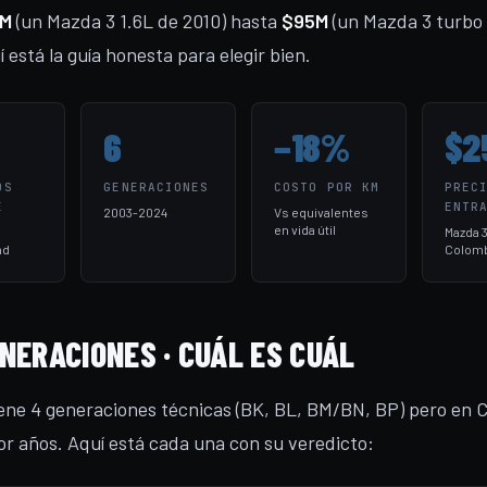
M
(un Mazda 3 1.6L de 2010) hasta
$95M
(un Mazda 3 turbo 
 está la guía honesta para elegir bien.
6
−18%
$2
OS
GENERACIONES
COSTO POR KM
PREC
E
ENTR
2003-2024
Vs equivalentes
en vida útil
Mazda 
ad
Colomb
NERACIONES · CUÁL ES CUÁL
ene 4 generaciones técnicas (BK, BL, BM/BN, BP) pero en 
r años. Aquí está cada una con su veredicto: