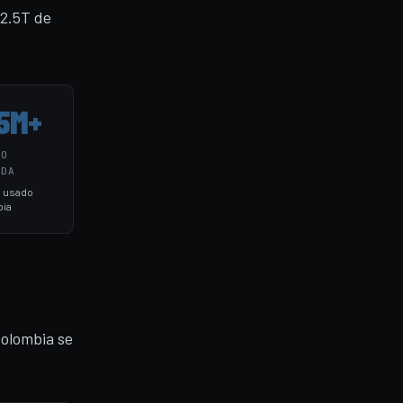
2.5T de
5M+
IO
ADA
3 usado
ia
Colombia se