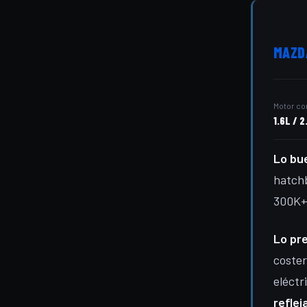
MAZDA
Motor c
1.6L / 2
Lo bu
hatch
300K+
Lo pr
coster
eléctr
reflej