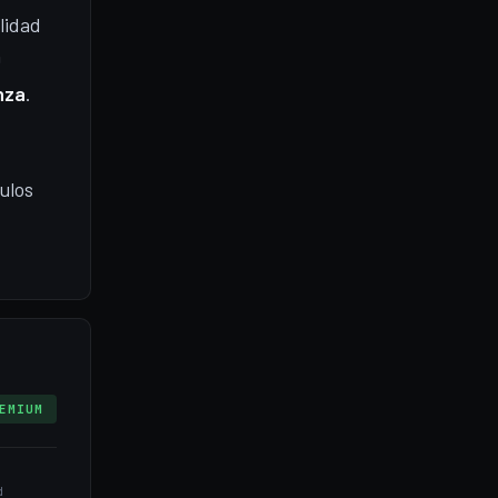
lidad
D
nza
.
ulos
EMIUM
d