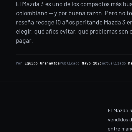
El Mazda 3 es uno de los compactos más b
colombiano — y por buena razón. Pero no tod
reseña recoge 10 años peritando Mazda 3 e
elegir, qué años evitar, qué problemas son
pagar.
Por
Equipo Granautos
Publicado
Mayo 2026
Actualizado
M
El Mazda 3
vendidos d
entre mane