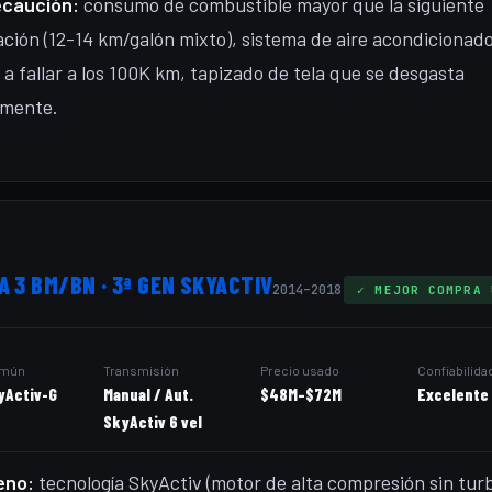
ecaución:
consumo de combustible mayor que la siguiente
ción (12-14 km/galón mixto), sistema de aire acondicionad
 a fallar a los 100K km, tapizado de tela que se desgasta
emente.
 3 BM/BN · 3ª GEN SKYACTIV
2014–2018
✓ MEJOR COMPRA 
omún
Transmisión
Precio usado
Confiabilida
yActiv-G
Manual / Aut.
$48M–$72M
Excelente
SkyActiv 6 vel
eno:
tecnología SkyActiv (motor de alta compresión sin turb