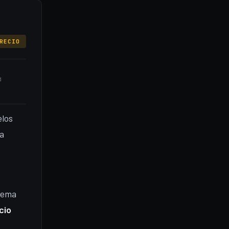
RECIO
d
elos
a
stema
cio