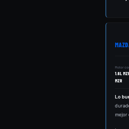
MAZDA
Motor c
1.6L MZ
MZR
Lo bu
durade
mejor 