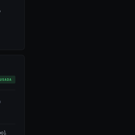
o
USADA
d
o),