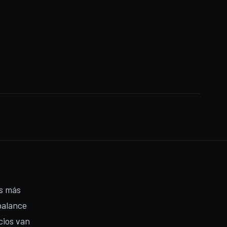
os más
balance
cios van