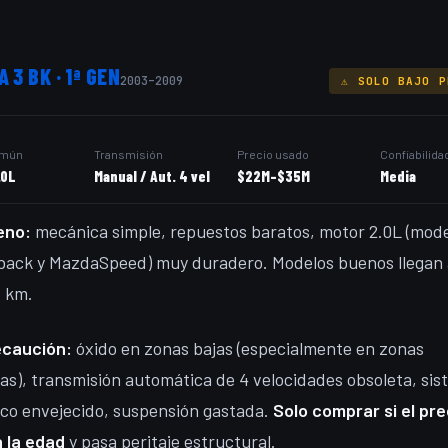
 3 BK · 1ª GEN
2003–2009
⚠ SOLO BAJO P
omún
Transmisión
Precio usado
Confiabilida
.0L
Manual / Aut. 4 vel
$22M–$35M
Media
eno:
mecánica simple, repuestos baratos, motor 2.0L (mod
back y MazdaSpeed) muy duradero. Modelos buenos llegan 
 km.
ecaución:
óxido en zonas bajas (especialmente en zonas
as), transmisión automática de 4 velocidades obsoleta, si
ico envejecido, suspensión gastada.
Solo comprar si el pre
a la edad
y pasa peritaje estructural.