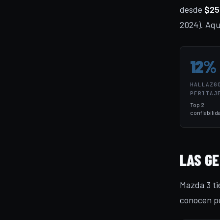
desde
$25
2024). Aquí
12%
HALLAZG
PERITAJ
Top 2
confiabilid
LAS GE
Mazda 3 ti
conocen po