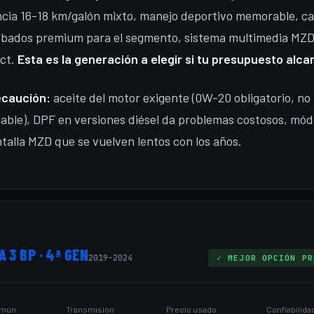
ncia 16-18 km/galón mixto, manejo deportivo memorable, ca
abados premium para el segmento, sistema multimedia MZ
ct.
Esta es la generación a elegir si tu presupuesto alca
ecaución:
aceite del motor exigente (0W-20 obligatorio, no
able), DPF en versiones diésel da problemas costosos, mód
talla MZD que se vuelven lentos con los años.
 3 BP · 4ª GEN
2019–2024
✓ MEJOR OPCIÓN PR
omún
Transmisión
Precio usado
Confiabilida