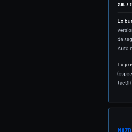
2.0L / 2
Lo bu
versio
de seg
Auto n
Lo pr
(espec
táctil
MAZDA