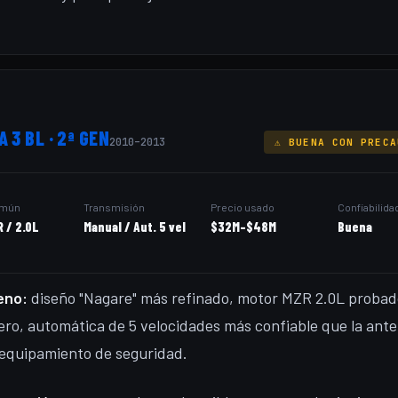
 3 BL · 2ª GEN
2010–2013
⚠ BUENA CON PRECA
omún
Transmisión
Precio usado
Confiabilida
R / 2.0L
Manual / Aut. 5 vel
$32M–$48M
Buena
eno:
diseño "Nagare" más refinado, motor MZR 2.0L probad
ro, automática de 5 velocidades más confiable que la anter
equipamiento de seguridad.