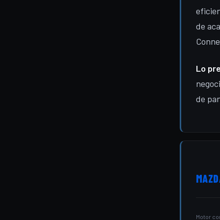
eficie
de ac
Conne
Lo pr
negoci
de pan
MAZDA
Motor c