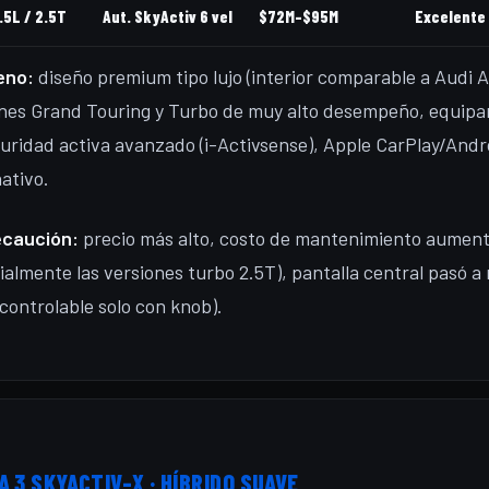
.5L / 2.5T
Aut. SkyActiv 6 vel
$72M–$95M
Excelente
eno:
diseño premium tipo lujo (interior comparable a Audi A
nes Grand Touring y Turbo de muy alto desempeño, equip
uridad activa avanzado (i-Activsense), Apple CarPlay/Andr
ativo.
ecaución:
precio más alto, costo de mantenimiento aumen
ialmente las versiones turbo 2.5T), pantalla central pasó a
 (controlable solo con knob).
 3 SKYACTIV-X · HÍBRIDO SUAVE