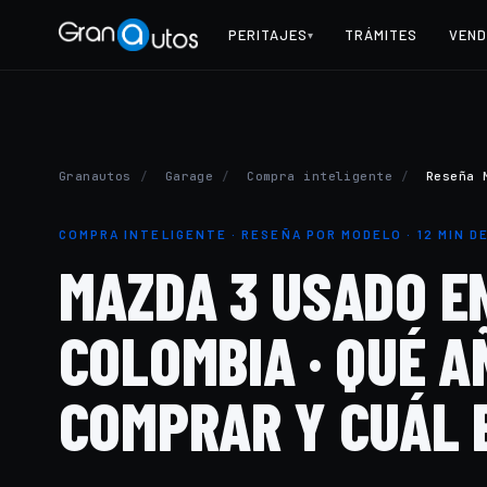
PERITAJES
TRÁMITES
VEND
▾
Granautos
/
Garage
/
Compra inteligente
/
Reseña 
COMPRA INTELIGENTE · RESEÑA POR MODELO · 12 MIN D
MAZDA 3 USADO E
COLOMBIA · QUÉ A
COMPRAR Y CUÁL 