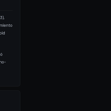
3),
amiento
oid
tó
 no-