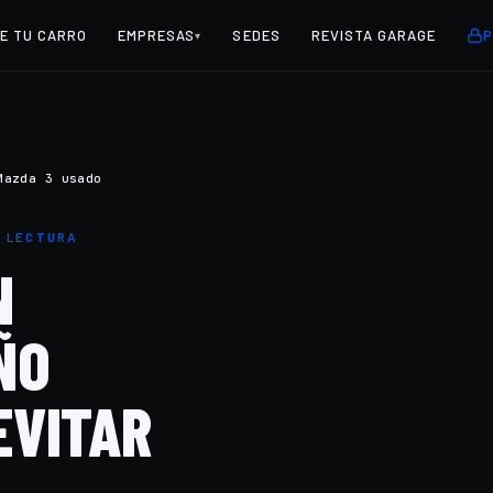
E TU CARRO
EMPRESAS
SEDES
REVISTA GARAGE
P
▾
Mazda 3 usado
E LECTURA
N
ÑO
EVITAR