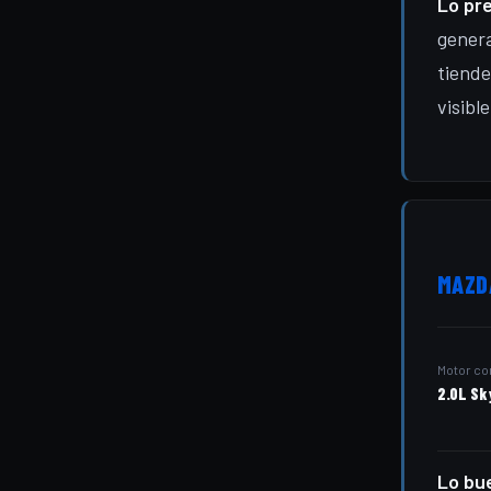
Lo pr
genera
tiende
visibl
MAZDA
Motor c
2.0L Sk
Lo bu