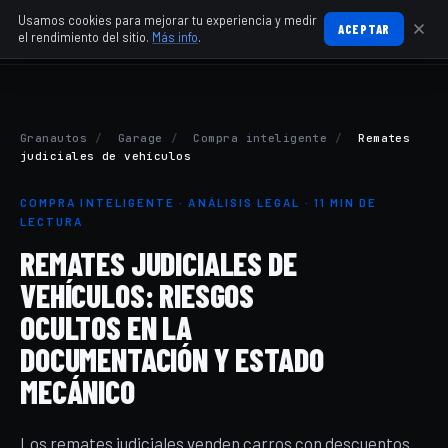
Usamos cookies para mejorar tu experiencia y medir
ACEPTAR
el rendimiento del sitio.
Más info
.
Granautos
/
Garage
/
Compra inteligente
/
Remates
judiciales de vehículos
COMPRA INTELIGENTE · ANÁLISIS LEGAL · 11 MIN DE
LECTURA
REMATES JUDICIALES DE
VEHÍCULOS: RIESGOS
OCULTOS EN LA
DOCUMENTACIÓN Y ESTADO
MECÁNICO
Los remates judiciales venden carros con descuentos