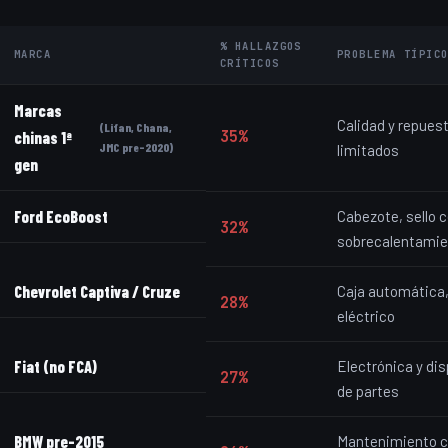
% HALLAZGOS
MARCA
PROBLEMA TÍPIC
CRÍTICOS
Marcas
Calidad y repues
(Lifan, Chana,
35%
chinas 1ª
JMC pre-2020)
limitados
gen
Ford EcoBoost
Cabezote, sello c
32%
sobrecalentamie
Chevrolet Captiva / Cruze
Caja automática
28%
eléctrico
Fiat (no FCA)
Electrónica y dis
27%
de partes
BMW pre-2015
Mantenimiento 