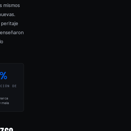
os mismos
nuevas.
peritaje
s enseñaron
lo
0%
ACIÓN DE
O
marca
y mala
AZGO