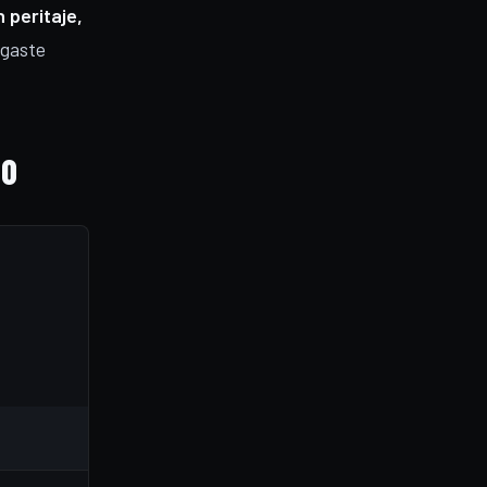
 peritaje,
sgaste
10