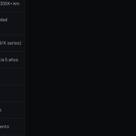
a 300K+ km
idad
B/K series)
tía 5 años
s
iento