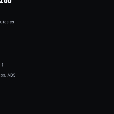
utos es
o)
dos, ABS