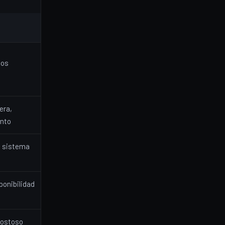
O
tos
era,
nto
, sistema
ponibilidad
costoso