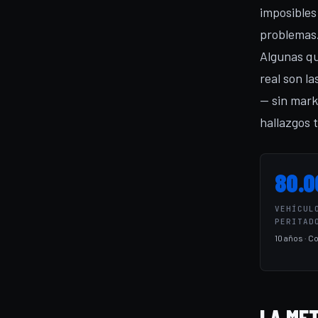
imposibles
problemas.
Algunas qu
real son l
— sin mark
hallazgos 
80.0
VEHÍCUL
PERITAD
10 años · C
LA MET