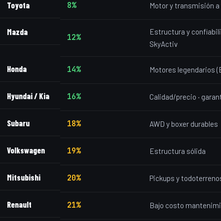
Toyota
8%
Motor y transmisión 
Mazda
Estructura y confiabil
12%
SkyActiv
Honda
14%
Motores legendarios (
Hyundai / Kia
16%
Calidad/precio · garan
Subaru
18%
AWD y boxer durables
Volkswagen
19%
Estructura sólida
Mitsubishi
20%
Pickups y todoterreno
Renault
21%
Bajo costo mantenim