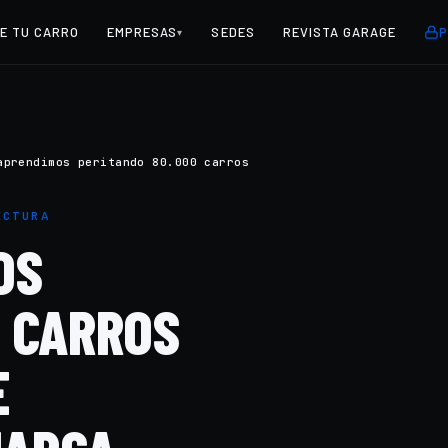
E TU CARRO
EMPRESAS
SEDES
REVISTA GARAGE
P
▾
aprendimos peritando 80.000 carros
LECTURA
OS
0 CARROS
E