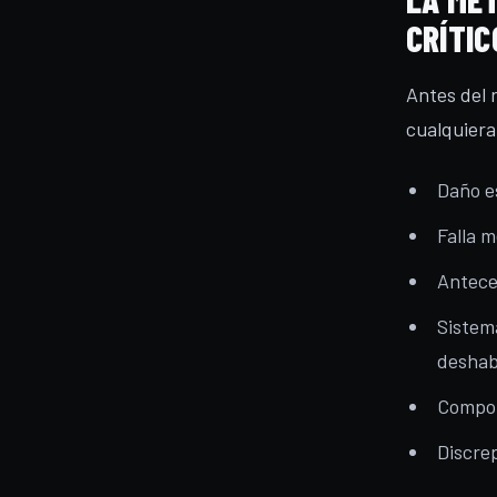
CRÍTIC
Antes del 
cualquiera
Daño es
Falla 
Antece
Sistem
deshabi
Compone
Discre