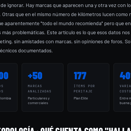
 de ignorar. Hay marcas que aparecen una y otra vez con l
 Otras que en el mismo número de kilómetros lucen como 
e aparentemente "todo el mundo recomienda" pero que en 
as más problemáticas. Este artículo es lo que esos datos no
eting, sin amistades con marcas, sin opiniones de foros. So
técnicos documentados.
00
+50
177
4
OS
MARCAS
ÍTEMS POR
VARI
OS
ANALIZADAS
PERITAJE
COST
olombia
Particulares y
Plan Elite
Entre 
comerciales
buena 
ODOLOGÍA · QUÉ CUENTA COMO "HALL