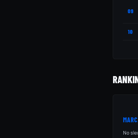
09
10
RANKI
MARC
No sie