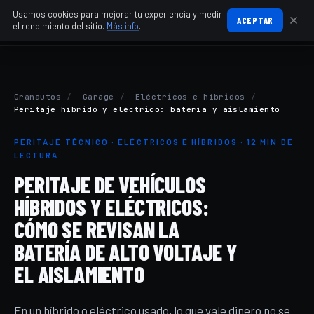
Usamos cookies para mejorar tu experiencia y medir
ACEPTAR
el rendimiento del sitio.
Más info
.
Granautos
/
Garage
/
Eléctricos e híbridos
/
Peritaje híbrido y eléctrico: batería y aislamiento
PERITAJE TÉCNICO · ELÉCTRICOS E HÍBRIDOS · 12 MIN DE
LECTURA
PERITAJE DE VEHÍCULOS
HÍBRIDOS Y ELÉCTRICOS:
CÓMO SE REVISAN LA
BATERÍA DE ALTO VOLTAJE Y
EL AISLAMIENTO
En un híbrido o eléctrico usado, lo que vale dinero no se