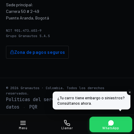
Sede principal:
Carrera 50 # 2-49
Puente Aranda, Bogotá
NIT 901.473.603-9
Grupo Granautos S.A.S
Zona de pagos seguros
© 2026 Granautos · Colombia. Todos los derechos
×
reservados.
¿Tu carro tiene embargo o siniestros?
Políticas del servicio
Tratamiento de
·
Consúltanos ahora.
datos
PQR
·
Menú
Llamar
WhatsApp