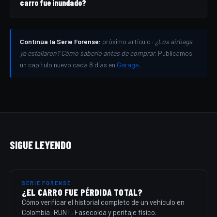
carro fue inundado?
Continúa la Serie Forense:
próximo artículo ·
¿Los airbags
ya estallaron? Cómo saberlo antes de comprar
. Publicamos
un capítulo nuevo cada 8 días en
Garage
.
SIGUE LEYENDO
SERIE FORENSE
¿EL CARRO FUE PÉRDIDA TOTAL?
Cómo verificar el historial completo de un vehículo en
Colombia: RUNT, Fasecolda y peritaje físico.