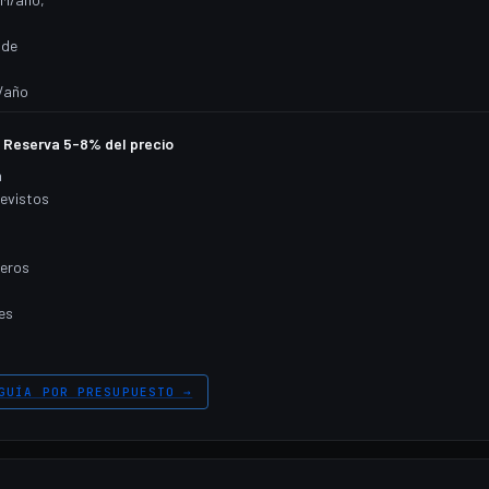
nde
/año
Reserva 5-8% del precio
a
evistos
eros
es
GUÍA POR PRESUPUESTO →