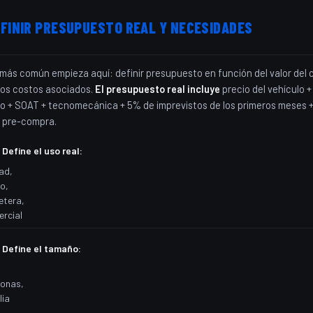
FINIR PRESUPUESTO REAL Y NECESIDADES
r más común empieza aquí: definir presupuesto en función del valor del c
los costos asociados.
El presupuesto real incluye
precio del vehículo +
o + SOAT + tecnomecánica + 5% de imprevistos de los primeros meses 
e pre-compra.
Define el uso real:
ad,
o,
etera,
rcial
Define el tamaño:
onas,
lia