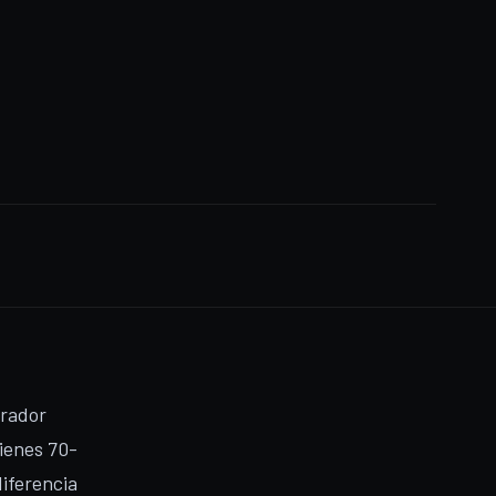
prador
tienes 70-
diferencia