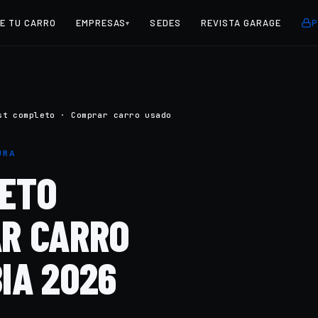
E TU CARRO
EMPRESAS
SEDES
REVISTA GARAGE
P
▾
st completo · Comprar carro usado
URA
LETO
R CARRO
IA 2026