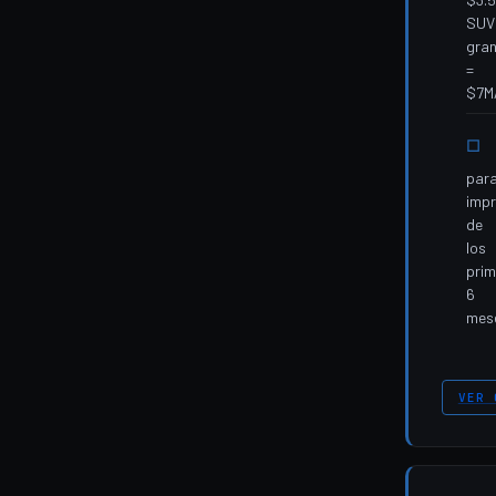
SUV
gra
=
$7M
par
impr
de
los
prim
6
mes
VER 