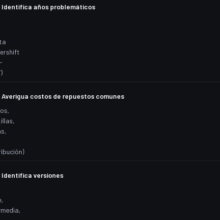
Identifica años problemáticos
d
ta
rshift
-
)
Averigua costos de repuestos comunes
ros,
illas,
as,
ribución)
Identifica versiones
,
rmedia,