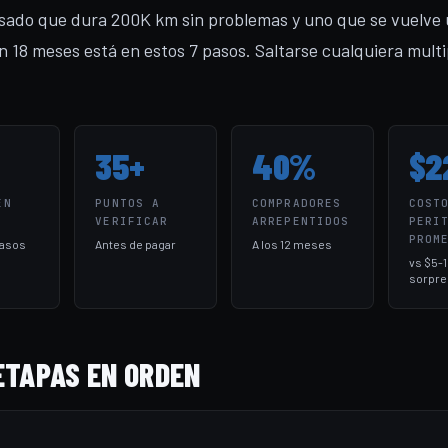
sado que dura 200K km sin problemas y uno que se vuelve
n 18 meses está en estos 7 pasos. Saltarse cualquiera multip
35+
40%
$2
EN
PUNTOS A
COMPRADORES
COST
VERIFICAR
ARREPENTIDOS
PERI
PROM
pasos
Antes de pagar
A los 12 meses
vs $5-
sorpre
ETAPAS EN ORDEN