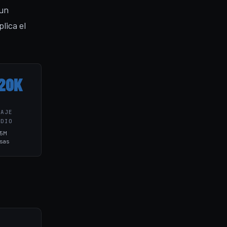
 un
lica el
20K
O
TAJE
EDIO
15M
sas