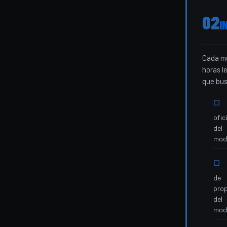
02
I
Cada mo
horas l
que bus
ofici
del
mode
de
prop
del
mod