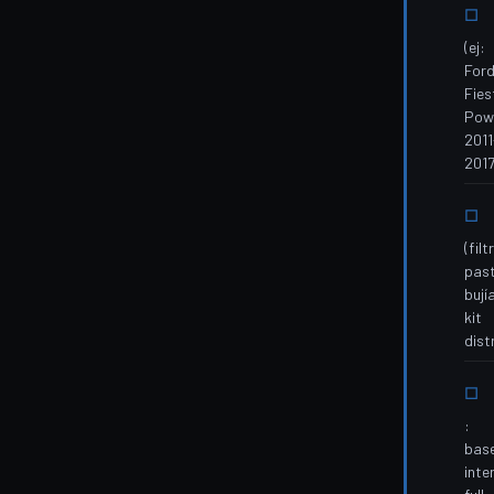
(ej:
For
Fies
Powe
2011
2017
(filt
past
bují
kit
dist
:
base
inte