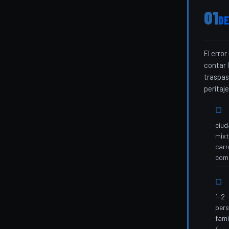
01
DE
El erro
contar 
traspas
peritaj
ciud
mixt
carr
come
1-2
pers
fami
4,