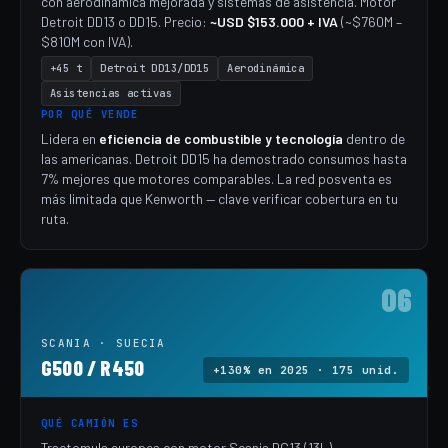
con aerodinámica mejorada y sistemas de asistencia. Motor
Detroit DD13 o DD15. Precio:
~USD $153.000 + IVA
(~$760M –
$810M con IVA).
+45 t
Detroit DD13/DD15
Aerodinámica
Asistencias activas
POR QUÉ VENDE
Lidera en
eficiencia de combustible y tecnología
dentro de
las americanas. Detroit DD15 ha demostrado consumos hasta
7% mejores que motores comparables. La red posventa es
más limitada que Kenworth — clave verificar cobertura en tu
ruta.
06
SCANIA · SUECIA
G500 / R450
+130% en 2025 · 175 unid.
QUÉ CAMIÓN ES
Tractomula europea con motor Scania DC13 (13L),