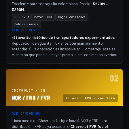
Excelente para topografía colombiana. Precio:
$220M –
$290M
.
8 – 17 t
Motor J08E
Bajas emisiones
Cabina cómoda
POR QUÉ VENDE
El
favorito histórico de transportadores experimentados
.
Reputación de aguantar 10+ años con mantenimiento
estándar. Si la operación es intensiva en kilometraje, este es
el camión que paga su mayor precio inicial con menos averías.
02
CHEVROLET · GM
NQR / FRR / FVR
25 unid. FVR · mar 2026
QUÉ CAMIÓN ES
Línea media de Chevrolet (origen Isuzu). NQR y FRR para
distribución; FVR es ya pesado. El
Chevrolet FVR fue el