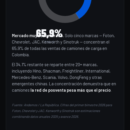
65,9%
Mercado muy concentrado.
Solo cinco marcas — Foton,
Chevrolet, JAC, Kenworth y Sinotruk — concentran el
TOP 5
65,9% de todas las ventas de camiones de carga en
Colombia.
El 34,1% restante se reparte entre 20+ marcas,
incluyendo Hino, Shacman, Freightliner, International,
Mercedes-Benz, Scania, Volvo, DongFeng y otras
emergentes chinas. La concentración demuestra que en
camiones
la red de posventa pesa más que el precio
.
Fuente: Andemos / La República. Cifras del primer bimestre 2026 para
Foton, Chevrolet y JAC. Kenworth y Sinotruk son estimaciones
combinando datos anuales 2025 y avance 2026.