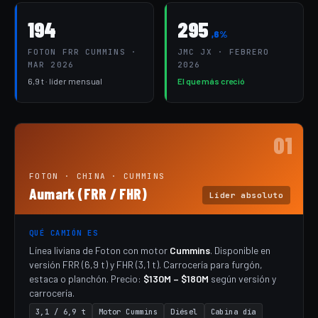
194
295
,6%
FOTON FRR CUMMINS ·
JMC JX · FEBRERO
MAR 2026
2026
6,9 t · líder mensual
El que más creció
01
FOTON · CHINA · CUMMINS
Aumark (FRR / FHR)
Líder absoluto
QUÉ CAMIÓN ES
Línea liviana de Foton con motor
Cummins
. Disponible en
versión FRR (6,9 t) y FHR (3,1 t). Carrocería para furgón,
estaca o planchón. Precio:
$130M – $180M
según versión y
carrocería.
3,1 / 6,9 t
Motor Cummins
Diésel
Cabina día