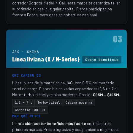
corredor Bogotá-Medellín-Cali, esta marca te garantiza taller
autorizado en casi cualquier capital. Pierde participación
frente a Foton, pero gana en cobertura nacional.
03
JAC · CHINA
Línea liviana (X / N-Series)
Costo-beneficio
QUÉ CAMIÓN ES
Línea liviana de la marca china JAC, con 9,5% del mercado
total de carga. Disponible en varias capacidades (1,5 t a 7 t).
Motor turbo-diésel y cabina moderna. Precio:
$95M – $145M
.
1,5 – 7 t
Turbo-diésel
Cabina moderna
Garantía 100k km
POR QUÉ VENDE
La
relación costo-beneficio más fuerte
entre las tres
primeras marcas. Precio agresivo y equipamiento mejor que