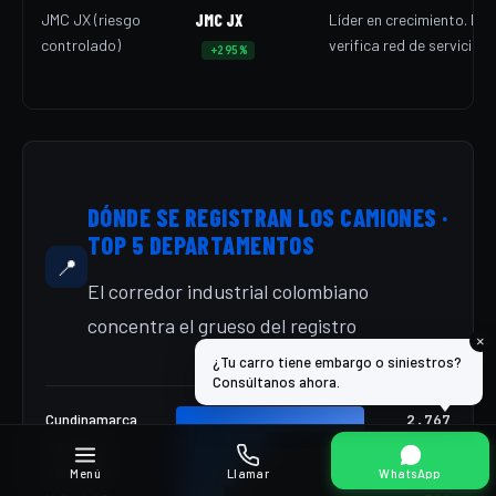
JMC JX (riesgo
JMC JX
Líder en crecimiento. Pre
controlado)
verifica red de servicio e
+295%
DÓNDE SE REGISTRAN LOS CAMIONES ·
TOP 5 DEPARTAMENTOS
📍
El corredor industrial colombiano
concentra el grueso del registro
×
¿Tu carro tiene embargo o siniestros?
Consúltanos ahora.
Cundinamarca
2.767
Antioquia
~1.330
Santander
~885
Menú
Llamar
WhatsApp