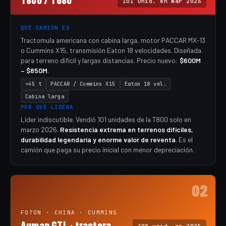
101 unid. en mar 2026
QUÉ CAMIÓN ES
Tractomula americana con cabina larga, motor PACCAR MX-13
o Cummins X15, transmisión Eaton 18 velocidades. Diseñada
para terreno difícil y largas distancias. Precio nuevo:
$600M
– $850M
.
+45 t
PACCAR / Cummins X15
Eaton 18 vel.
Cabina larga
POR QUÉ LIDERA
Líder indiscutible. Vendió 101 unidades de la T800 solo en
marzo 2026.
Resistencia extrema en terrenos difíciles,
durabilidad legendaria y enorme valor de reventa
. Es el
camión que paga su precio inicial con menor depreciación.
02
FOTON · CHINA · CUMMINS
Auman GTL · tractora