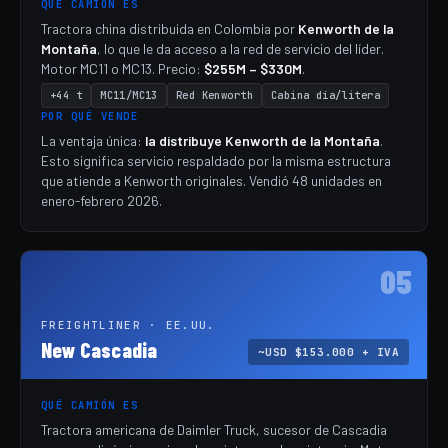
QUÉ CAMIÓN ES
Tractora china distribuida en Colombia por
Kenworth de la
Montaña
, lo que le da acceso a la red de servicio del líder.
Motor MC11 o MC13. Precio:
$255M – $330M
.
+44 t
MC11/MC13
Red Kenworth
Cabina día/litera
POR QUÉ VENDE
La ventaja única:
la distribuye Kenworth de la Montaña
.
Esto significa servicio respaldado por la misma estructura
que atiende a Kenworth originales. Vendió 48 unidades en
enero-febrero 2026.
05
FREIGHTLINER · EE.UU.
New Cascadia
~USD $153.000 + IVA
QUÉ CAMIÓN ES
Tractora americana de Daimler Truck, sucesor de Cascadia