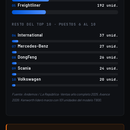
Freightliner
192 unid.
05
RESTO DEL TOP 10 · PUESTOS 6 AL 10
International
37 unid.
06
Mercedes-Benz
27 unid.
07
DongFeng
26 unid.
08
Scania
24 unid.
09
Volkswagen
20 unid.
10
Fuente: Andemos / La República · Ventas año completo 2025. Avance
2026: Kenworth lideró marzo con 101 unidades del modelo T800.