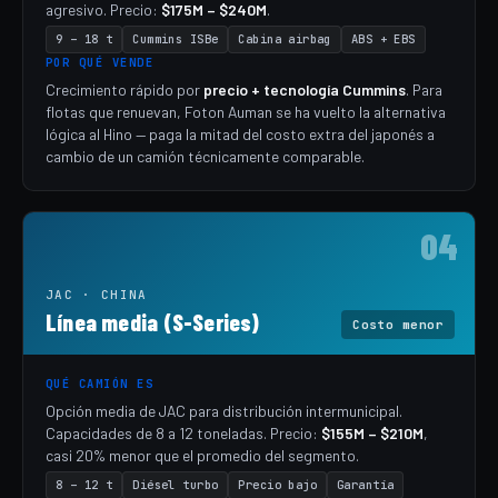
agresivo. Precio:
$175M – $240M
.
9 – 18 t
Cummins ISBe
Cabina airbag
ABS + EBS
POR QUÉ VENDE
Crecimiento rápido por
precio + tecnología Cummins
. Para
flotas que renuevan, Foton Auman se ha vuelto la alternativa
lógica al Hino — paga la mitad del costo extra del japonés a
cambio de un camión técnicamente comparable.
04
JAC · CHINA
Línea media (S-Series)
Costo menor
QUÉ CAMIÓN ES
Opción media de JAC para distribución intermunicipal.
Capacidades de 8 a 12 toneladas. Precio:
$155M – $210M
,
casi 20% menor que el promedio del segmento.
8 – 12 t
Diésel turbo
Precio bajo
Garantía