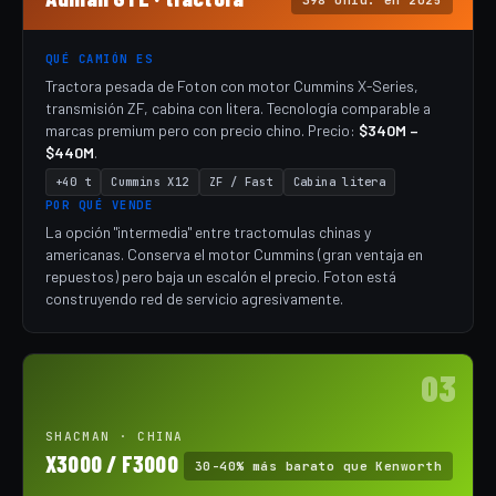
398 unid. en 2025
QUÉ CAMIÓN ES
Tractora pesada de Foton con motor Cummins X-Series,
transmisión ZF, cabina con litera. Tecnología comparable a
marcas premium pero con precio chino. Precio:
$340M –
$440M
.
+40 t
Cummins X12
ZF / Fast
Cabina litera
POR QUÉ VENDE
La opción "intermedia" entre tractomulas chinas y
americanas. Conserva el motor Cummins (gran ventaja en
repuestos) pero baja un escalón el precio. Foton está
construyendo red de servicio agresivamente.
03
SHACMAN · CHINA
X3000 / F3000
30-40% más barato que Kenworth