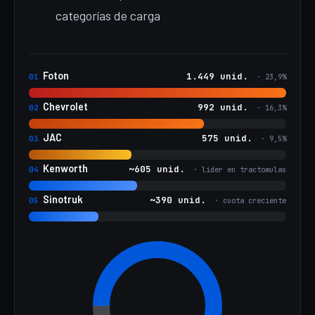
categorías de carga
Foton
1.449 unid.
01
· 23,9%
Chevrolet
992 unid.
02
· 16,3%
JAC
575 unid.
03
· 9,5%
Kenworth
~605 unid.
04
· líder en tractomulas
Sinotruk
~390 unid.
05
· cuota creciente