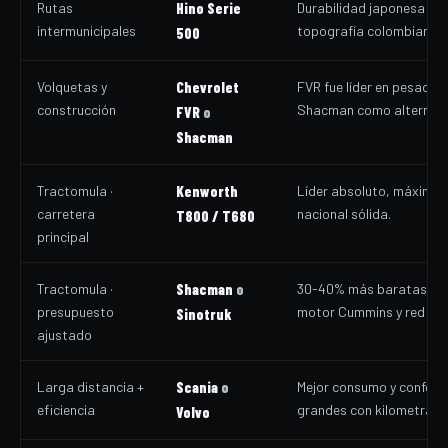
Rutas
Hino Serie
Durabilidad japonesa pr
intermunicipales
topografía colombiana, 
500
Volquetas y
Chevrolet
FVR fue líder en pesado
construcción
Shacman como alternativ
FVR
o
Shacman
Tractomula ·
Kenworth
Líder absoluto, máxima 
carretera
nacional sólida.
T800 / T680
principal
Tractomula ·
Shacman
o
30-40% más baratas qu
presupuesto
motor Cummins y red re
Sinotruk
ajustado
Larga distancia +
Scania
o
Mejor consumo y confort,
eficiencia
grandes con kilometraje 
Volvo