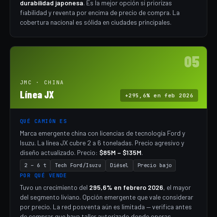
durabilidad japonesa
. Es la mejor opción si priorizas
fiabilidad y reventa por encima de precio de compra. La
cobertura nacional es sólida en ciudades principales.
05
JMC · CHINA
Línea JX
+295,6% en feb 2026
QUÉ CAMIÓN ES
Marca emergente china con licencias de tecnología Ford y
Isuzu. La línea JX cubre 2 a 6 toneladas. Precio agresivo y
diseño actualizado. Precio:
$85M – $135M
.
2 – 6 t
Tech Ford/Isuzu
Diésel
Precio bajo
POR QUÉ VENDE
Tuvo un crecimiento del
295,6% en febrero 2026
, el mayor
del segmento liviano. Opción emergente que vale considerar
por precio. La red posventa aún es limitada — verifica antes
de comprar que haya taller autorizado donde operas.