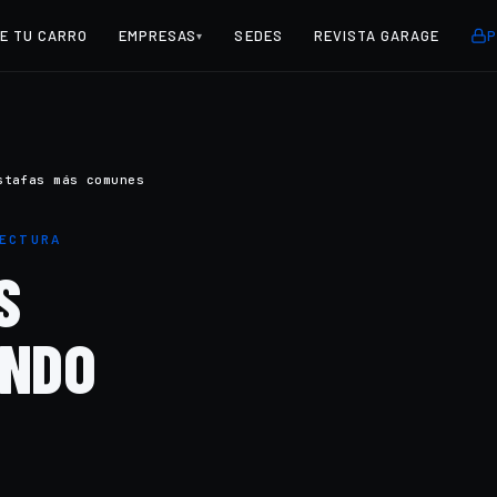
E TU CARRO
EMPRESAS
SEDES
REVISTA GARAGE
P
▾
stafas más comunes
LECTURA
S
ANDO