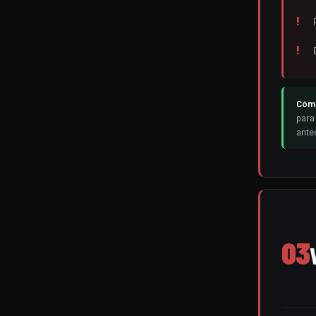
Cómo
para
ante
03