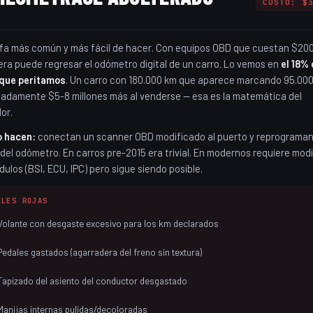
COSTO: $
fa más común y más fácil de hacer. Con equipos OBD que cuestan $20
era puede regresar el odómetro digital de un carro. Lo vemos en
el 18% 
 que peritamos
. Un carro con 180.000 km que aparece marcando 95.000
adamente $5-8 millones más al venderse — esa es la matemática del
or.
o hacen:
conectan un scanner OBD modificado al puerto y reprograman
del odómetro. En carros pre-2015 era trivial. En modernos requiere modi
ulos (BSI, ECU, IPC) pero sigue siendo posible.
ALES ROJAS
Volante con desgaste excesivo para los km declarados
Pedales gastados (agarradera del freno sin textura)
Tapizado del asiento del conductor desgastado
Manijas internas pulidas/decoloradas