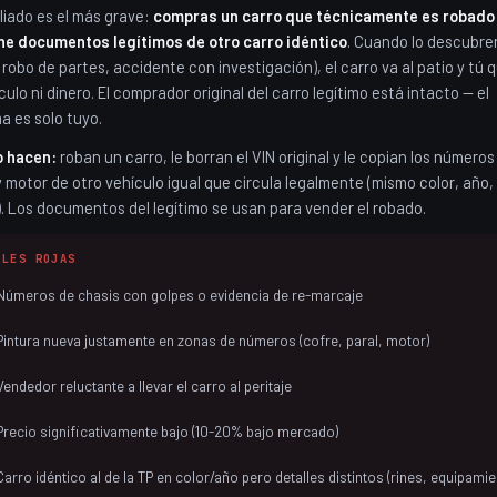
liado es el más grave:
compras un carro que técnicamente es robado
ne documentos legítimos de otro carro idéntico
. Cuando lo descubre
, robo de partes, accidente con investigación), el carro va al patio y tú
culo ni dinero. El comprador original del carro legítimo está intacto — el
a es solo tuyo.
o hacen:
roban un carro, le borran el VIN original y le copian los números
y motor de otro vehículo igual que circula legalmente (mismo color, año,
. Los documentos del legítimo se usan para vender el robado.
ALES ROJAS
Números de chasis con golpes o evidencia de re-marcaje
Pintura nueva justamente en zonas de números (cofre, paral, motor)
Vendedor reluctante a llevar el carro al peritaje
Precio significativamente bajo (10-20% bajo mercado)
Carro idéntico al de la TP en color/año pero detalles distintos (rines, equipamie