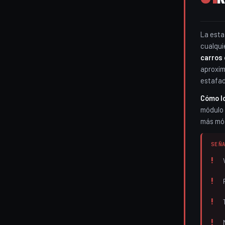
La esta
cualqui
carros
aproxim
estafad
Cómo l
módulo 
más mód
SEÑ