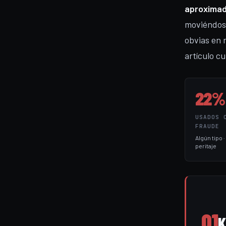
aproximad
moviéndose
obvias en 
artículo c
22%
USADOS 
FRAUDE
Algún tipo 
peritaje
01
K