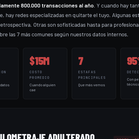
amente 800.000 transacciones al año
. Y cuando hay tan
, hay redes especializadas en quitarte el tuyo. Algunas es
retrospectiva. Otras son sofisticadas hasta para profesiona
ubre las 7 más comunes según nuestros datos internos.
$15M
7
9
CON
COSTO
ESTAFAS
DETE
PROMEDIO
PRINCIPALES
Con per
técnic
· datos
Cuando alguien
Que más vemos
cae
ILOMETRAJE ADULTERADO