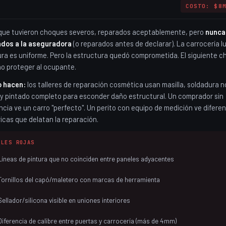
COSTO: $8
que tuvieron choques severos, reparados aceptablemente, pero
nunca
ados a la aseguradora
(o reparados antes de declarar). La carrocería lu
ura es uniforme. Pero la estructura quedó comprometida. El siguiente 
no proteger al ocupante.
o hacen:
los talleres de reparación cosmética usan masilla, soldadura n
l y pintado completo para esconder daño estructural. Un comprador sin
ncia ve un carro "perfecto". Un perito con equipo de medición ve difere
ricas que delatan la reparación.
ALES ROJAS
Líneas de pintura que no coinciden entre paneles adyacentes
Tornillos del capó/maletero con marcas de herramienta
Sellador/silicona visible en uniones interiores
Diferencia de calibre entre puertas y carrocería (más de 4mm)