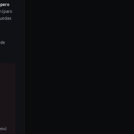
 pero
n (paro
 quedas
 de
nto)