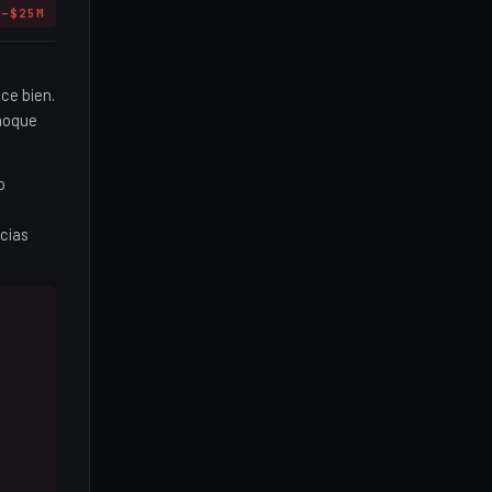
M–$25M
ce bien.
choque
o
ncias