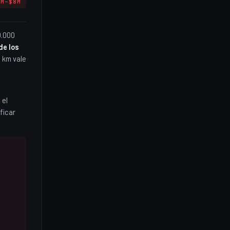
3M–$8M
0.000
de los
 km vale
 el
ficar