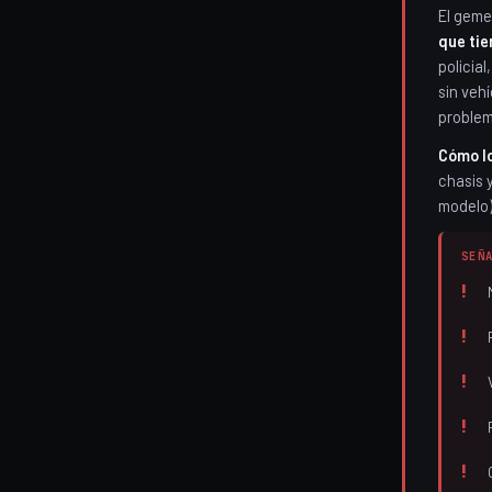
El geme
que tie
policial
sin vehí
problem
Cómo l
chasis 
modelo)
SEÑ