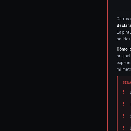
Carros 
declar
La pint
podría 
Cómo l
origina
experie
milimét
SEÑ