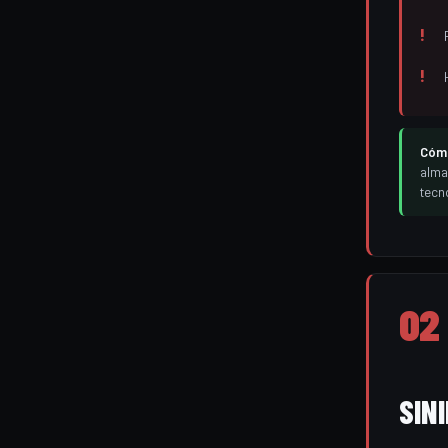
Cómo
alma
tecn
02
SIN