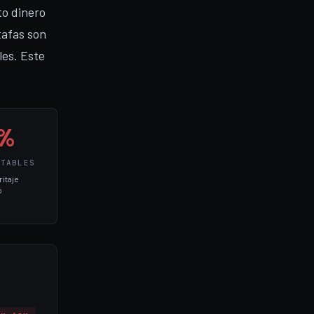
to dinero
tafas son
les. Este
5%
CTABLES
itaje
o